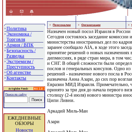
Персоналии
Организации
Политика
Назначен новый посол Израиля в России
Экономика /
Сегодня состоялось заседание комиссии 
Торговля
министерства иностранных дел по кадро
Армия / ВПК
заранее сообщало AIA, в ходе этого засе
Безопасность /
принятие решений о новых назначениях 
Разведка
дипмиссиях, в ряде стран мира, в том чи
Экстремизм /
и СНГ. В общей сложности были определ
Преступность
послов и генеральных консулов. Одно из
Об агенстве
решений - назначение нового посла в Рос
Контакты
назначена Анна Азари, до сих пор возгл
Евразии МИД Израиля. Примечательно, ч
принято за три дня до начала первого ви
столицу (2-4 июля) нового министра ино
Поиск по сайту
Ципи Ливни.
Аркадий Миль-Ман
ЕЖЕДНЕВНЫЕ
Азари
ОБЗОРЫ
Новости