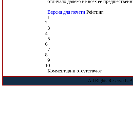
отличало далеко не всех ее предшественн
Версия для печати
Рейтинг:
1
2
3
4
5
6
7
8
9
10
Комментарии отсутствуют
All Rights Reserved - 