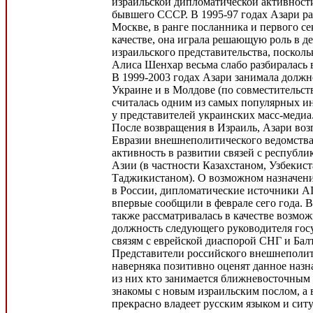
израильской дипломатической активност
бывшего СССР. В 1995-97 годах Азари ра
Москве, в ранге посланника и первого се
качестве, она играла решающую роль в д
израильского представительства, поскол
Алиса Шенхар весьма слабо разбиралась 
В 1999-2003 годах Азари занимала должн
Украине и в Молдове (по совместительств
считалась одним из самых популярных и
у представителей украинских масс-медиа
После возвращения в Израиль, Азари воз
Евразии внешнеполитического ведомства
активность в развитии связей с республ
Азии (в частности Казахстаном, Узбекис
Таджикистаном). О возможном назначен
в России, дипломатические источники A
впервые сообщили в феврале сего года. В
также рассматривалась в качестве возмож
должность следующего руководителя гос
связям с еврейской диаспорой СНГ и Бал
Представители российского внешнеполит
наверняка позитивно оценят данное назн
из них кто занимается ближневосточным 
знакомы с новым израильским послом, а 
прекрасно владеет русским языком и ситу