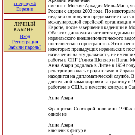
Аркадий Миль-Ман
спецслужб
сменит в Москве Аркадия Миль-Мана, яв
Евразии
России с апреля 2003 года. По некоторым
недавно он получил предложение стать п
международной еврейской организации «
ЛИЧНЫЙ
Европе, после завершения каденции в Мо
КАБИНЕТ
Оба этих дипломата считаются одними и
Вход
израильского внешнеполитического ведо
Регистрация
постсоветского пространства. Это качест
Забыли пароль?
некоторых предыдущих израильских посл
назначения на эту должность, не имевши
работы в СНГ (Алиса Шенхар и Натан Ме
Анна Азари родилась в Литве в 1959 году
репатриировалась с родителями в Израиль
находится на дипломатической службе. В
длительной командировки за границу в 1
работала в США, в качестве консула в Са
Анна Азари
Франциско. Со второй половины 1990-х г
одной из
Анна Азари
ключевых фигур в