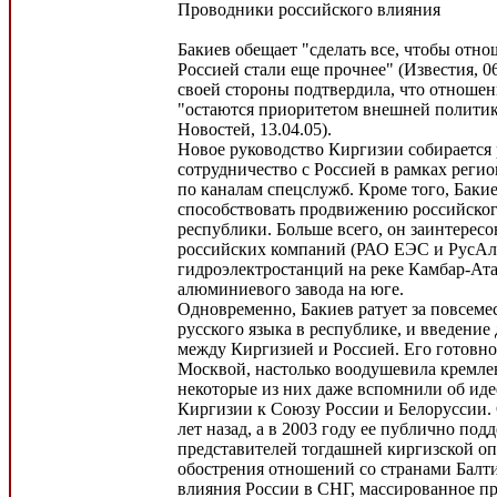
Проводники российского влияния
Бакиев обещает "сделать все, чтобы отн
Россией стали еще прочнее" (Известия, 06
своей стороны подтвердила, что отноше
"остаются приоритетом внешней полити
Новостей, 13.04.05).
Новое руководство Киргизии собирается
сотрудничество с Россией в рамках реги
по каналам спецслужб. Кроме того, Бакие
способствовать продвижению российског
республики. Больше всего, он заинтересо
российских компаний (РАО ЕЭС и РусАл)
гидроэлектростанций на реке Камбар-Ата
алюминиевого завода на юге.
Одновременно, Бакиев ратует за повсем
русского языка в республике, и введение
между Киргизией и Россией. Его готовно
Москвой, настолько воодушевила кремле
некоторые из них даже вспомнили об ид
Киргизии к Союзу России и Белоруссии. 
лет назад, а в 2003 году ее публично под
представителей тогдашней киргизской о
обострения отношений со странами Балти
влияния России в СНГ, массированное п