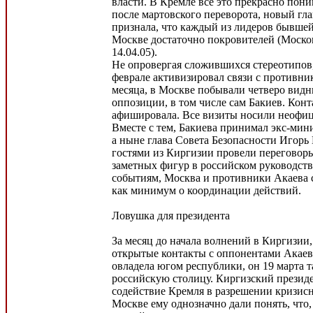
власти. В Кремле все это прекрасно пони
после мартовского переворота, новый г
признала, что каждый из лидеров бывше
Москве достаточно покровителей (Моско
14.04.05).
Не опровергая сложившихся стереотипов,
феврале активизировал связи с противник
месяца, в Москве побывали четверо вид
оппозиции, в том числе сам Бакиев. Конт
афишировала. Все визиты носили неофиц
Вместе с тем, Бакиева принимал экс-мин
а ныне глава Совета Безопасности Игорь 
гостями из Киргизии провели переговоры
заметных фигур в российском руководств
событиям, Москва и противники Акаева 
как минимум о координации действий.
Ловушка для президента
За месяц до начала волнений в Киргизии
открытые контакты с оппонентами Акаев
овладела югом республики, он 19 марта т
российскую столицу. Киргизский презид
содействие Кремля в разрешении кризисн
Москве ему однозначно дали понять, что,