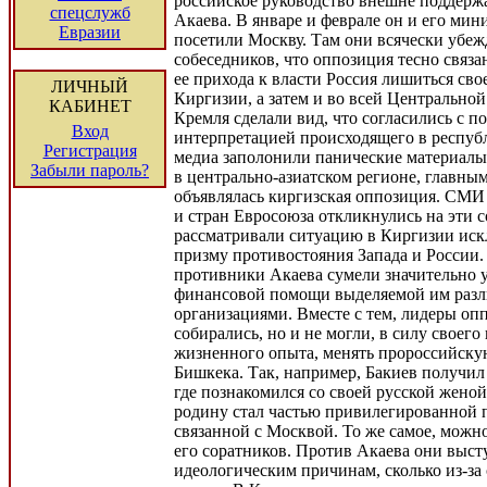
российское руководство внешне поддерж
спецслужб
Акаева. В январе и феврале он и его ми
Евразии
посетили Москву. Там они всячески убеж
собеседников, что оппозиция тесно связан
ее прихода к власти Россия лишиться сво
ЛИЧНЫЙ
Киргизии, а затем и во всей Центрально
КАБИНЕТ
Кремля сделали вид, что согласились с п
Вход
интерпретацией происходящего в республ
Регистрация
медиа заполонили панические материалы
Забыли пароль?
в центрально-азиатском регионе, главны
объявлялась киргизская оппозиция. СМ
и стран Евросоюза откликнулись на эти 
рассматривали ситуацию в Киргизии иск
призму противостояния Запада и России. 
противники Акаева сумели значительно 
финансовой помощи выделяемой им раз
организациями. Вместе с тем, лидеры оп
собирались, но и не могли, в силу своего
жизненного опыта, менять пророссийск
Бишкека. Так, например, Бакиев получил
где познакомился со своей русской женой
родину стал частью привилегированной 
связанной с Москвой. То же самое, можно
его соратников. Против Акаева они выст
идеологическим причинам, сколько из-за 