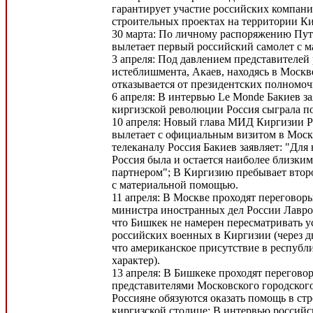
гарантирует участие российских компан
строительных проектах на территории К
30 марта: По личному распоряжению Пут
вылетает первый российский самолет с 
3 апреля: Под давлением представителей
истеблишмента, Акаев, находясь в Москв
отказывается от президентских полномоч
6 апреля: В интервью Le Monde Бакиев зая
киргизской революции Россия сыграла п
10 апреля: Новый глава МИД Киргизии Р
вылетает с официальным визитом в Моск
телеканалу Россия Бакиев заявляет: "Дл
Россия была и остается наиболее близким
партнером"; В Киргизию пребывает втор
с материальной помощью.
11 апреля: В Москве проходят переговор
министра иностранных дел России Лавров
что Бишкек не намерен пересматривать 
российских военных в Киргизии (через дв
что американское присутствие в республ
характер).
13 апреля: В Бишкеке проходят перегово
представителями Московского городского
Россияне обязуются оказать помощь в стр
киргизской столице; В интервью российс