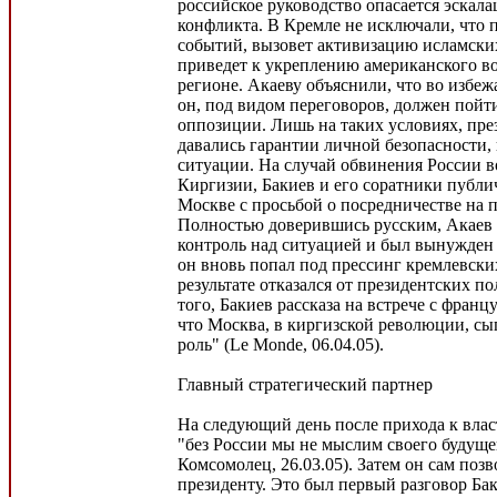
российское руководство опасается эскал
конфликта. В Кремле не исключали, что 
событий, вызовет активизацию исламских
приведет к укреплению американского в
регионе. Акаеву объяснили, что во избеж
он, под видом переговоров, должен пойт
оппозиции. Лишь на таких условиях, пре
давались гарантии личной безопасности,
ситуации. На случай обвинения России в
Киргизии, Бакиев и его соратники публи
Москве с просьбой о посредничестве на п
Полностью доверившись русским, Акаев 
контроль над ситуацией и был вынужден 
он вновь попал под прессинг кремлевски
результате отказался от президентских п
того, Бакиев рассказа на встрече с фран
что Москва, в киргизской революции, с
роль" (Le Monde, 06.04.05).
Главный стратегический партнер
На следующий день после прихода к власт
"без России мы не мыслим своего будущ
Комсомолец, 26.03.05). Затем он сам поз
президенту. Это был первый разговор Бак