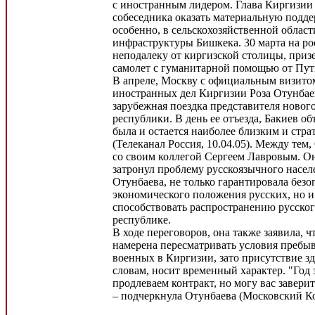
с иностранным лидером. Глава Киргизии
собеседника оказать материальную подде
особенно, в сельскохозяйственной облас
инфраструктуры Бишкека. 30 марта на ро
неподалеку от киргизской столицы, при
самолет с гуманитарной помощью от Пут
В апреле, Москву с официальным визито
иностранных дел Киргизии Роза Отунбаев
зарубежная поездка представителя новог
республики. В день ее отъезда, Бакиев об
была и остается наиболее близким и стр
(Телеканал Россия, 10.04.05). Между тем,
со своим коллегой Сергеем Лавровым. Он
затронул проблему русскоязычного насел
Отунбаева, не только гарантировала без
экономического положения русских, но и
способствовать распространению русског
республике.
В ходе переговоров, она также заявила, ч
намерена пересматривать условия пребы
военных в Киргизии, зато присутствие зд
словам, носит временный характер. "Год 
продлеваем контракт, но могу вас заверить
– подчеркнула Отунбаева (Московский Ко