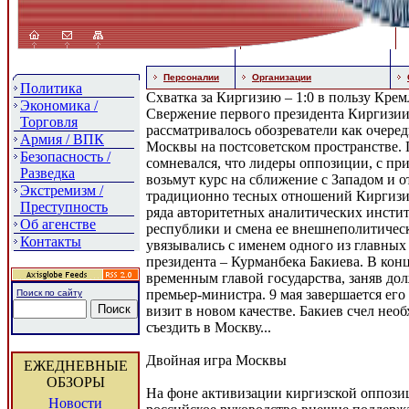
Персоналии
Организации
Политика
Схватка за Киргизию – 1:0 в пользу Крем
Экономика /
Свержение первого президента Киргизии 
Торговля
рассматривалось обозреватели как очере
Армия / ВПК
Москвы на постсоветском пространстве. 
Безопасность /
сомневался, что лидеры оппозиции, с при
Разведка
возьмут курс на сближение с Западом и о
Экстремизм /
традиционно тесных отношений Киргизии
Преступность
ряда авторитетных аналитических инстит
Об агенстве
республики и смена ее внешнеполитичес
Контакты
увязывались с именем одного из главных
президента – Курманбека Бакиева. В конц
временным главой государства, заняв до
премьер-министра. 9 мая завершается ег
Поиск по сайту
визит в новом качестве. Бакиев счел нео
съездить в Москву...
Двойная игра Москвы
ЕЖЕДНЕВНЫЕ
ОБЗОРЫ
На фоне активизации киргизской оппозици
Новости