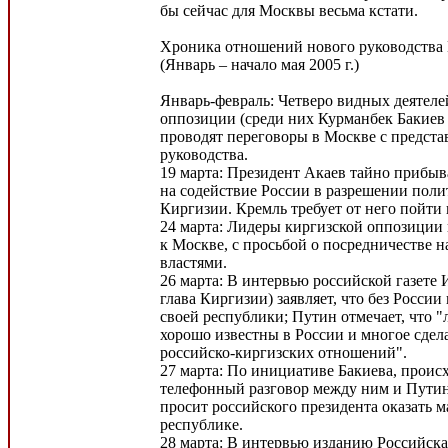
бы сейчас для Москвы весьма кстати.
Хроника отношений нового руководства 
(Январь – начало мая 2005 г.)
Январь-февраль: Четверо видных деятеле
оппозиции (среди них Курманбек Бакиев 
проводят переговоры в Москве с предста
руководства.
19 марта: Президент Акаев тайно прибыв
на содействие России в разрешении поли
Киргизии. Кремль требует от него пойти
24 марта: Лидеры киргизской оппозиции
к Москве, с просьбой о посредничестве н
властями.
26 марта: В интервью российской газете 
глава Киргизии) заявляет, что без Росси
своей республики; Путин отмечает, что 
хорошо известны в России и многое сдел
российско-киргизских отношений".
27 марта: По инициативе Бакиева, проис
телефонный разговор между ним и Пути
просит российского президента оказать
республике.
28 марта: В интервью изданию Российская