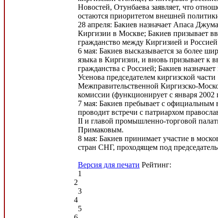
Новостей, Отунбаева заявляет, что отнош
остаются приоритетом внешней политик
28 апреля: Бакиев назначает Апаса Джум
Киргизии в Москве; Бакиев призывает в
гражданство между Киргизией и Россией
6 мая: Бакиев высказывается за более ши
языка в Киргизии, и вновь призывает к 
гражданства с Россией; Бакиев назначает
Усенова председателем киргизской части
Межправительственной Киргизско-Моско
комиссии (функционирует с января 2002 г
7 мая: Бакиев пребывает с официальным 
проводит встречи с патриархом правосл
II и главой промышленно-торговой пала
Примаковым.
8 мая: Бакиев принимает участие в моск
стран СНГ, проходящем под председател
Версия для печати
Рейтинг:
1
2
3
4
5
6