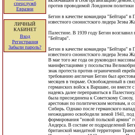
включавшей в себя организацию демонстр
спецслужб
против проводимой Лондоном политики 
Евразии
Бегин в качестве командира "Бейтара" в
известного сионистского лидера Зеэва Ж
ЛИЧНЫЙ
КАБИНЕТ
Палестине. В 1939 году Бегин возглавил 
Вход
"Бейтара".
Регистрация
Забыли пароль?
Бегин в качестве командира "Бейтара" в
известного сионистского лидера Зеэва Ж
В мае того же года он руководил массов
манифестациями у посольства Великобри
знак протеста против ограничений евре
требованию англичан Бегин был арестова
месяцев в тюрьме. Освобожденный в свя
германских войск к Варшаве, он вместе с
надеясь далее переправиться в Палестину.
была присоединена к Советскому Союзу,
арестован по политическим мотивам, и со
Сибирь. Однако после германского напа
неожиданно освободили зимой 1941, под
формирования "новой польской армии" г
Андерса. В составе ее подразделений Бег
британской мандатной территории Тран