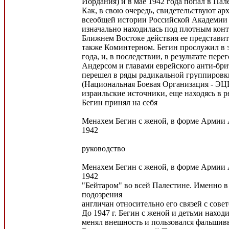
Иордания) и в мае 1942 года попал в Пал
Как, в свою очередь, свидетельствуют а
всеобщей истории Российской Академии
изначально находилась под плотным кон
Ближнем Востоке действия ее представи
также Коминтерном. Бегин прослужил в 
года, и, в последствии, в результате пер
Андерсом и главами еврейского анти-бри
перешел в ряды радикальной группировк
(Национальная Боевая Организация - ЭЦ
израильские источники, еще находясь в р
Бегин принял на себя
Менахем Бегин с женой, в форме Армии 
1942
руководство
Менахем Бегин с женой, в форме Армии 
1942
"Бейтаром" во всей Палестине. Именно в
подозрения
англичан относительно его связей с совет
До 1947 г. Бегин с женой и детьми находи
менял внешность и пользовался фальши