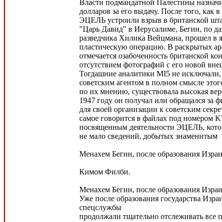
Власти подмандатной Палестины назначи
долларов за его выдачу. После того, как 
ЭЦЕЛЬ устроили взрыв в британской шта
"Царь Давид" в Иерусалиме, Бегин, по д
разведчика Хилика Вейцмана, прошел в я
пластическую операцию. В раскрытых а
отмечается озабоченность британской кон
отсутствием фотографий с его новой вн
Тогдашние аналитики MI5 не исключали, 
советским агентом в полном смысле этого
по их мнению, существовала высокая веро
1947 году он получал или обращался за
для своей организации к советским секр
самое говорится в файлах под номером K
посвященным деятельности ЭЦЕЛЬ, котор
не мало сведений, добытых знаменитым
Менахем Бегин, после образования Израи
Кимом Филби.
Менахем Бегин, после образования Израи
Уже после образования государства Израи
спецслужбы
продолжали тщательно отслеживать все 