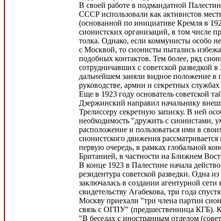
В своей работе в подмандатной Палести
СССР использовали как активистов мест
(основанной по инициативе Кремля в 1929
сионистских организаций, в том числе п
толка. Однако, если коммунисты особо н
с Москвой, то сионисты пытались избежа
подобных контактов. Тем более, ряд сион
сотрудничавших с советской разведкой в 2
дальнейшем заняли видное положение в 
руководстве, армии и секретных службах
Еще в 1923 году основатель советской т
Дзержинский направил начальнику внеш
Трелиссеру секретную записку. В ней осо
необходимость "дружить с сионистами, ум
расположение и пользоваться ими в свои
сионистского движения рассматривается 
первую очередь, в рамках глобальной ко
Британией, в частности на Ближнем Вост
В конце 1923 в Палестине начала действо
резидентура советской разведки. Одна из 
заключалась в создании агентурной сети 
свидетельству Агабекова, три года спуст
Москву приехали "три члена партии сио
связь с ОГПУ" (предшественница КГБ). К
"В беседах с иностранным отделом (совет