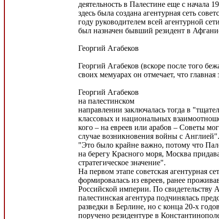
деятельность в Палестине еще с начала 19
здесь была создана агентурная сеть совет
году руководителем всей агентурной сет
был назначен бывший резидент в Афгани
Георгий Агабеков
Георгий Агабеков (вскоре после того беж
своих мемуарах он отмечает, что главная 
Георгий Агабеков
на палестинском
направлении заключалась тогда в "тщате
классовых и национальных взаимоотнош
кого – на евреев или арабов – Советы мог
случае возникновения войны с Англией".
"Это было крайне важно, потому что Па
на берегу Красного моря, Москва придав
стратегическое значение".
На первом этапе советская агентурная се
формировалась из евреев, ранее прожив
Российской империи. По свидетельству А
палестинская агентура подчинялась пред
разведки в Берлине, но с конца 20-х год
поручено резидентуре в Константинополе