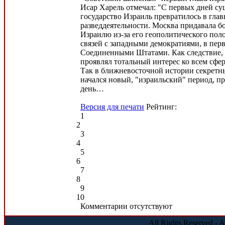
Исар Харель отмечал: "С первых дней су
государство Израиль превратилось в гла
разведдеятельности. Москва придавала б
Израилю из-за его геополитического по
связей с западными демократиями, в пер
Соединенными Штатами. Как следствие,
проявлял тотальный интерес ко всем сфе
Так в ближневосточной истории секретн
начался новый, "израильский" период, 
день…
Версия для печати
Рейтинг:
1
2
3
4
5
6
7
8
9
10
Комментарии отсутствуют
All Rights Reserved - 