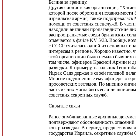
Бегина за границу.
Другая сионистская организация, "Хагана
которой после обретения независимости
израильская армия, также подозревалась
помощи от советских спецслужб. В частн
наводили англичан пропагандистские ли
распространяемые среди британских солд
отмечается в файле KV 5/33. Вообще, во
с СССР считалась одной из основных оп
интересам в регионе. Хорошо известно, 
этой организации было немало бывших со
том числе, офицеров Красной Армии и д
разведки. К примеру, начальник Генштаба
Ицхак Садэ держал в своей полевой пала
Многие подчиненные ему офицеры откр
просоветских взглядов. По мнению англи
часть из них могла быть если не шпионам
советских секретных служб.
Скрытые связи
Ранее опубликованные архивные докумен
подтверждают обоснованность опасений
контрразведки. В период, предшествова
государства Израиль, секретные службы