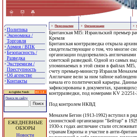
Персоналии
Организации
Политика
Британская MI5: Израильский премьер ра
Экономика /
Кремля
Торговля
Британская контрразведка открыла архи
Армия / ВПК
свидетельствующие о том, что многие си
Безопасность /
организации подозревались англичанами 
Разведка
советской разведкой. Одной из самых вы
Экстремизм /
упоминаемых в этой связи в файлах MI5,
Преступность
счету премьер-министр Израиля Менахем 
Об агенстве
Англичане вели за ним тайное наблюдени
Контакты
начала его политической карьеры. Данны
зафиксированы в документах, хранящихся
контрразведки, под номерами KV 2/2251-2
Поиск по сайту
Под контролем НКВД
Менахем Бегин (1913-1992) вступил в ря
сионистской организации "Бейтар" в 192
ЕЖЕДНЕВНЫЕ
1930-х годах англичане стали отслежива
ОБЗОРЫ
странам Европы и участие в анти-британ
Новости