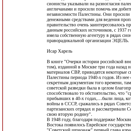
сионисты указывали на разногласия пале
англичанами и просили помочь им добит
независимости Палестины. Они просили 
денежными средствами для ведения проп
правительство очень заинтересовалось п
данным российских источников, с 1937 го
имела собственную агентуру в рядах сио
праворадикальной организации ЭЦЕЛЬ.
Исар Харель
В книге "Очерки истории российской вне
том), изданной в Москве три года назад
материалов СВР, приводятся некоторые с
Палестины периода 1940-х годов. Из нее с
секретным документам того времени, там
советской разведки была в целом благоп
способствовало то обстоятельство, что "
прибывших в 40-х годах,…были лица, ко
войны в СССР, сражались в рядах Советс
партизанских отрядах и рассматривали С
свою вторую родину".
В 1948 году, благодаря поддержке Москв
Востока появилось Еврейское государство
"Советский шпионаж" первый глава изра