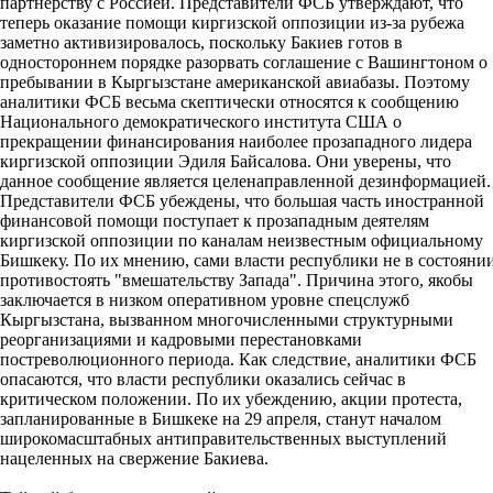
партнерству с Россией. Представители ФСБ утверждают, что
теперь оказание помощи киргизской оппозиции из-за рубежа
заметно активизировалось, поскольку Бакиев готов в
одностороннем порядке разорвать соглашение с Вашингтоном о
пребывании в Кыргызстане американской авиабазы. Поэтому
аналитики ФСБ весьма скептически относятся к сообщению
Национального демократического института США о
прекращении финансирования наиболее прозападного лидера
киргизской оппозиции Эдиля Байсалова. Они уверены, что
данное сообщение является целенаправленной дезинформацией.
Представители ФСБ убеждены, что большая часть иностранной
финансовой помощи поступает к прозападным деятелям
киргизской оппозиции по каналам неизвестным официальному
Бишкеку. По их мнению, сами власти республики не в состояни
противостоять "вмешательству Запада". Причина этого, якобы
заключается в низком оперативном уровне спецслужб
Кыргызстана, вызванном многочисленными структурными
реорганизациями и кадровыми перестановками
постреволюционного периода. Как следствие, аналитики ФСБ
опасаются, что власти республики оказались сейчас в
критическом положении. По их убеждению, акции протеста,
запланированные в Бишкеке на 29 апреля, станут началом
широкомасштабных антиправительственных выступлений
нацеленных на свержение Бакиева.