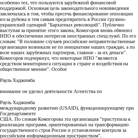
особенно тех, что пользуются зарубежной финансовой
поддержкой. Основная цель законодательного нововведения
заключалась в том, чтобы пресечь финансирование оппозиции
из-за рубежа и тем самым предотвратить в России грузино-
украинский сценарий "Бархатных революций". Публично
выступая за принятие этого закона, Комогоров вновь обвинил
НПО в обеспечении интересов иностранных спецслужб. По его
словам: "В половине случаев российские неправительственные
организации возникали не по инициативе наших граждан, а по
воле наших зарубежных партнеров, главное - за их деньги".
Комогоров подчеркнул, что некоторые НПО "являются
средством мониторинга ситуации в стране и воздействия на
общественное мнение". Особое
Рауль Хаджимба
внимание он уделил деятельности Агентства по
Рауль Хаджимба
международному развитию (USAID), функционирующему при
Госдепартаменте
США. По словам Комогорова эта организация "приступила к
реализации программ, ориентированных на трансформацию
государственного строя России и установление контроля за
российским информационным пространством".