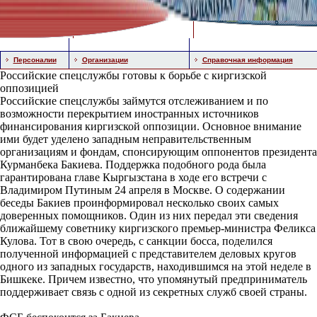
Персоналии
Организации
Справочная информация
Российские спецслужбы готовы к борьбе с киргизской
оппозицией
Российские спецслужбы займутся отслеживанием и по
возможности перекрытием иностранных источников
финансирования киргизской оппозиции. Основное внимание
ими будет уделено западным неправительственным
организациям и фондам, спонсирующим оппонентов президента
Курманбека Бакиева. Поддержка подобного рода была
гарантирована главе Кыргызстана в ходе его встречи с
Владимиром Путиным 24 апреля в Москве. О содержании
беседы Бакиев проинформировал несколько своих самых
доверенных помощников. Один из них передал эти сведения
ближайшему советнику киргизского премьер-министра Феликса
Кулова. Тот в свою очередь, с санкции босса, поделился
полученной информацией с представителем деловых кругов
одного из западных государств, находившимся на этой неделе в
Бишкеке. Причем известно, что упомянутый предприниматель
поддерживает связь с одной из секретных служб своей страны.