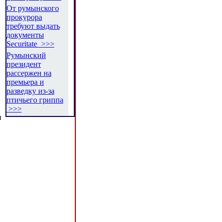
От румынского
прокурора
требуют выдать
документы
Securitate >>>
Румынский
президент
рассержен на
премьера и
разведку из-за
птичьего гриппа
>>>
и