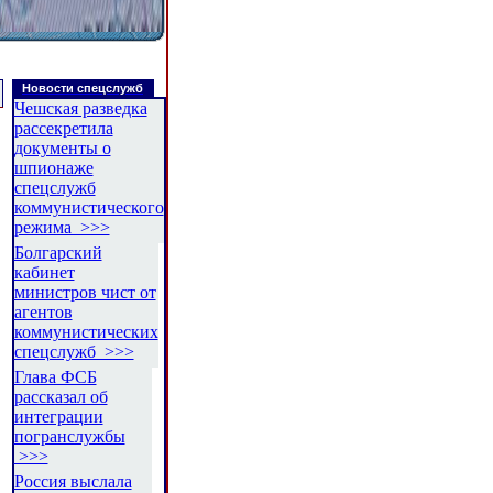
Новости спецслужб
Чешская разведка
рассекретила
документы о
шпионаже
спецслужб
коммунистического
режима >>>
Болгарский
кабинет
министров чист от
агентов
коммунистических
спецслужб >>>
Глава ФСБ
рассказал об
интеграции
погранслужбы
>>>
Россия выслала