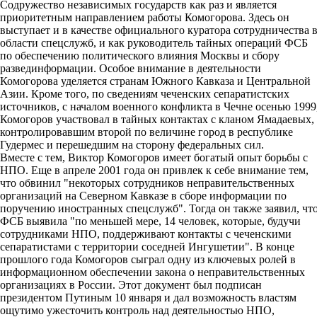
Содружество независимых государств как раз и является
приоритетным направлением работы Комогорова. Здесь он
выступает и в качестве официального куратора сотрудничества 
области спецслужб, и как руководитель тайных операций ФСБ
по обеспечению политического влияния Москвы и сбору
развединформации. Особое внимание в деятельности
Комогорова уделяется странам Южного Кавказа и Центральной
Азии. Кроме того, по сведениям чеченских сепаратистских
источников, с началом военного конфликта в Чечне осенью 1999
Комогоров участвовал в тайных контактах с кланом Ямадаевых,
контролировавшим второй по величине город в республике
Гудермес и перешедшим на сторону федеральных сил.
Вместе с тем, Виктор Комогоров имеет богатый опыт борьбы с
НПО. Еще в апреле 2001 года он привлек к себе внимание тем,
что обвинил "некоторых сотрудников неправительственных
организаций на Северном Кавказе в сборе информации по
поручению иностранных спецслужб". Тогда он также заявил, чт
ФСБ выявила "по меньшей мере, 14 человек, которые, будучи
сотрудниками НПО, поддерживают контакты с чеченскими
сепаратистами с территории соседней Ингушетии". В конце
прошлого года Комогоров сыграл одну из ключевых ролей в
информационном обеспечении закона о неправительственных
организациях в России. Этот документ был подписан
президентом Путиным 10 января и дал возможность властям
ощутимо ужесточить контроль над деятельностью НПО,