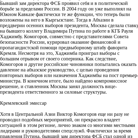
Бывший зам директора ФСБ проявил себя и в политической
борьбе за пределами России. В 2004 году он уже выполнял на
Южном Кавказе фактически те же функции, что теперь были
возложены на него в Кыргызстане. Тогда в Абхазии в
преддверии осенних выборов президента, Москва сделала ставк
на бывшего коллегу Владимира Путина по работе в КГБ Рауля
Хаджимбу. Комогоров, совместно с представителями Совета
безопасности России, курировал оказание финансовой и
пропагандистской помощи предвыборному штабу фаворита
Кремля. Несмотря на это, Хаджимба проиграл выборы с
большим отрывом от своего соперника. Как следствие,
Комогоров и другие российские чиновники попытались оказать
давление на абхазское руководство, с целью проведения
повторных выборов или назначения Хаджимбы на пост премьер
министра. В конечном итоге, было найдено компромиссное
решение, и ставленник Москвы занял должность вице-
президента ответственного за силовые структуры.
Кремлевский эмиссар
Хотя в Центральной Азии Виктор Комогоров еще ни разу не
проводил подобных мероприятий, он прекрасно владеет
ситуацией в этом регионе, лично знаком со многими местными
лидерами и руководителями спецслужб. Фактически за время
правления Путина, бывший зам директора ФСБ стал одной из