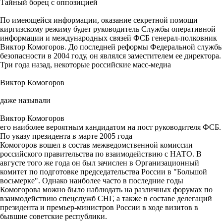
Тайный борец с оппозицией
По имеющейся информации, оказание секретной помощи
киргизскому режиму будет руководитель Службы оперативной
информации и международных связей ФСБ генерал-полковник
Виктор Комогоров. До последней реформы Федеральной служб
безопасности в 2004 году, он являлся заместителем ее директора.
Три года назад, некоторые российские масс-медиа
Виктор Комогоров
даже называли
Виктор Комогоров
его наиболее вероятным кандидатом на пост руководителя ФСБ.
По указу президента в марте 2005 года
Комогоров вошел в состав межведомственной комиссии
российского правительства по взаимодействию с НАТО. В
августе того же года он был зачислен в Организационный
комитет по подготовке председательства России в "Большой
восьмерке". Однако наиболее часто в последние годы
Комогорова можно было наблюдать на различных форумах по
взаимодействию спецслужб СНГ, а также в составе делегаций
президента и премьер-министров России в ходе визитов в
бывшие советские республики.