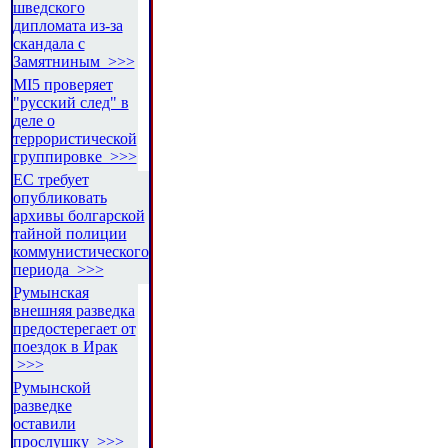
шведского
дипломата из-за
скандала с
Замятниным >>>
MI5 проверяет
"русский след" в
деле о
террористической
группировке >>>
ЕС требует
опубликовать
архивы болгарской
тайной полиции
коммунистического
периода >>>
Румынская
внешняя разведка
предостерегает от
поездок в Ирак
>>>
Румынской
разведке
оставили
прослушку >>>