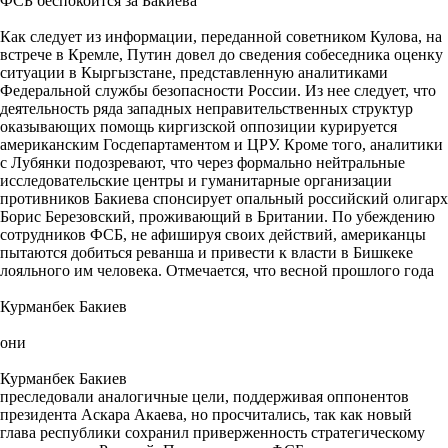
ФСБ беспокоится за Бакиева
Как следует из информации, переданной советником Кулова, на
встрече в Кремле, Путин довел до сведения собеседника оценку
ситуации в Кыргызстане, представленную аналитиками
Федеральной службы безопасности России. Из нее следует, что
деятельность ряда западных неправительственных структур
оказывающих помощь киргизской оппозиции курируется
американским Госдепартаментом и ЦРУ. Кроме того, аналитики
с Лубянки подозревают, что через формально нейтральные
исследовательские центры и гуманитарные организации
противников Бакиева спонсирует опальный российский олигарх
Борис Березовский, проживающий в Британии. По убеждению
сотрудников ФСБ, не афишируя своих действий, американцы
пытаются добиться реванша и привести к власти в Бишкеке
лояльного им человека. Отмечается, что весной прошлого года
Курманбек Бакиев
они
Курманбек Бакиев
преследовали аналогичные цели, поддерживая оппонентов
президента Аскара Акаева, но просчитались, так как новый
глава республики сохранил приверженность стратегическому