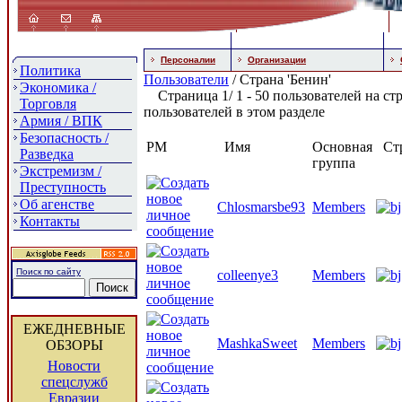
Персоналии
Организации
Политика
Пользователи
/ Страна 'Бенин'
Экономика /
Страница 1/ 1 - 50 пользователей на стр
Торговля
пользователей в этом разделе
Армия / ВПК
Безопасность /
PM
Имя
Основная
Ст
Разведка
группа
Экстремизм /
Преступность
Об агенстве
Chlosmarsbe93
Members
Контакты
Поиск по сайту
colleenye3
Members
ЕЖЕДНЕВНЫЕ
MashkaSweet
Members
ОБЗОРЫ
Новости
спецслужб
Евразии