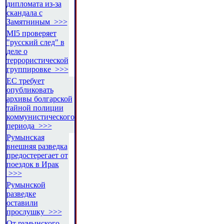
дипломата из-за
скандала с
Замятниным >>>
MI5 проверяет
"русский след" в
деле о
террористической
группировке >>>
ЕС требует
опубликовать
архивы болгарской
тайной полиции
коммунистического
периода >>>
Румынская
внешняя разведка
предостерегает от
поездок в Ирак
>>>
Румынской
разведке
оставили
прослушку >>>
От румынского