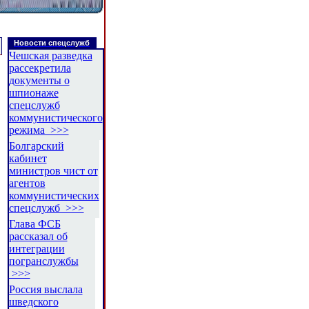
Новости спецслужб
Чешская разведка
рассекретила
документы о
шпионаже
спецслужб
коммунистического
режима >>>
Болгарский
кабинет
министров чист от
агентов
коммунистических
спецслужб >>>
Глава ФСБ
рассказал об
интеграции
погранслужбы
>>>
Россия выслала
шведского