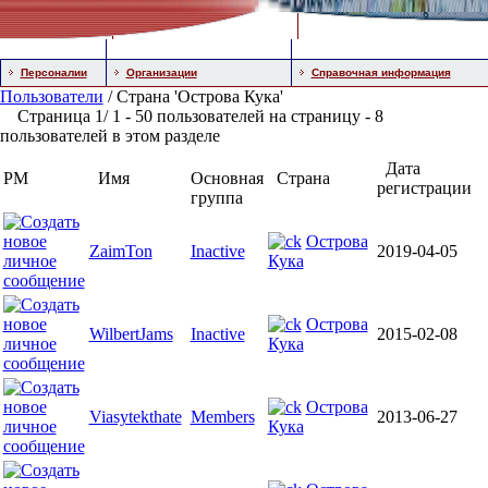
Персоналии
Организации
Справочная информация
Пользователи
/ Страна 'Острова Кука'
Страница 1/ 1 - 50 пользователей на страницу - 8
пользователей в этом разделе
Дата
PM
Имя
Основная
Страна
регистрации
группа
Острова
ZaimTon
Inactive
2019-04-05
Кука
Острова
WilbertJams
Inactive
2015-02-08
Кука
Острова
Viasytekthate
Members
2013-06-27
Кука