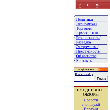
Политика
Экономика /
Торговля
Армия / ВПК
Безопасность /
Разведка
Экстремизм /
Преступность
Об агенстве
Контакты
Поиск по сайту
ЕЖЕДНЕВНЫЕ
ОБЗОРЫ
Новости
спецслужб
Евразии