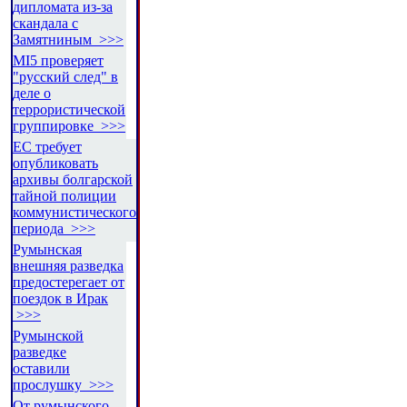
дипломата из-за
скандала с
Замятниным >>>
MI5 проверяет
"русский след" в
деле о
террористической
группировке >>>
ЕС требует
опубликовать
архивы болгарской
тайной полиции
коммунистического
периода >>>
Румынская
внешняя разведка
предостерегает от
поездок в Ирак
>>>
Румынской
разведке
оставили
прослушку >>>
От румынского