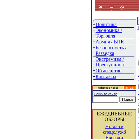
Политика
Экономика /
Торговля
Армия / ВПК
Безопасность /
Разведка
Экстремизм /
Преступность
Об агенстве
Контакты
Поиск по сайту
ЕЖЕДНЕВНЫЕ
ОБЗОРЫ
Новости
спецслужб
Евразии