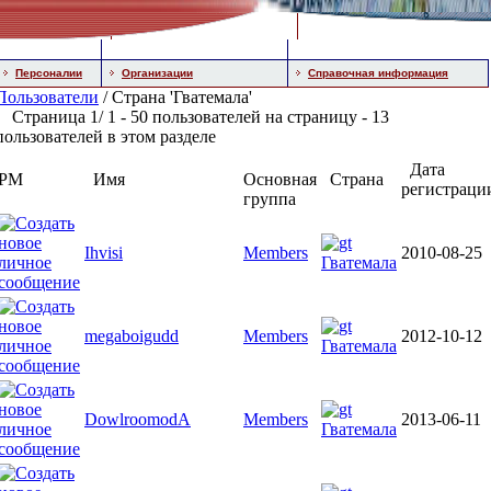
Персоналии
Организации
Справочная информация
Пользователи
/ Страна 'Гватемала'
Страница 1/ 1 - 50 пользователей на страницу - 13
пользователей в этом разделе
Дата
PM
Имя
Основная
Страна
регистраци
группа
Ihvisi
Members
2010-08-25
Гватемала
megaboigudd
Members
2012-10-12
Гватемала
DowlroomodA
Members
2013-06-11
Гватемала