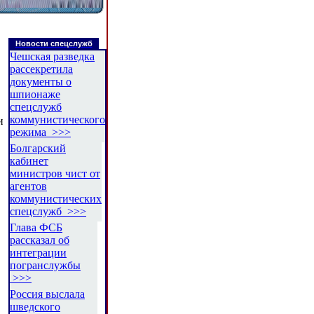
Новости спецслужб
Чешская разведка
рассекретила
документы о
шпионаже
спецслужб
коммунистического
и
режима >>>
Болгарский
кабинет
министров чист от
агентов
коммунистических
спецслужб >>>
Глава ФСБ
рассказал об
интеграции
погранслужбы
>>>
Россия выслала
шведского