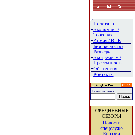
Политика
Экономика /
Торговля
Армия / ВПК
Безопасность /
Разведка
Экстремизм /
Преступность
Об агенстве
Контакты
Поиск по сайту
ЕЖЕДНЕВНЫЕ
ОБЗОРЫ
Новости
спецслужб
Евразии