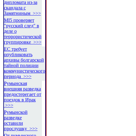
дипломата из-за
скандала с
Замятниным >>>
MI5 проверяет
"русский след" в
деле о
террористической
группировке >>>
ЕС требует
опубликовать
архивы болгарской
тайной полиции
коммунистического
периода >>>
Румынская
внешняя разведка
предостерегает от
поездок в Ирак
>>>
Румынской
разведке
оставили
прослушку >>>
От румынского