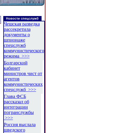
Новости спецслужб
Чешская разведка
рассекретила
документы о
шпионаже
спецслужб
коммунистического
режима >>>
Болгарский
кабинет
министров чист от
агентов
коммунистических
спецслужб >>>
Глава ФСБ
рассказал об
интеграции
погранслужбы
>>>
Россия выслала
шведского