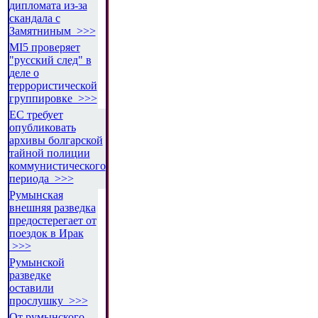
дипломата из-за
скандала с
Замятниным >>>
MI5 проверяет
"русский след" в
деле о
террористической
группировке >>>
ЕС требует
опубликовать
архивы болгарской
тайной полиции
коммунистического
периода >>>
Румынская
внешняя разведка
предостерегает от
поездок в Ирак
>>>
Румынской
разведке
оставили
прослушку >>>
От румынского