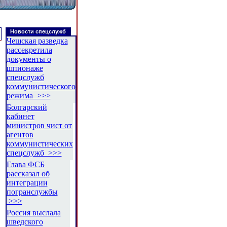
Новости спецслужб
Чешская разведка
рассекретила
документы о
шпионаже
спецслужб
коммунистического
режима >>>
Болгарский
кабинет
министров чист от
агентов
коммунистических
спецслужб >>>
Глава ФСБ
рассказал об
интеграции
погранслужбы
>>>
Россия выслала
шведского