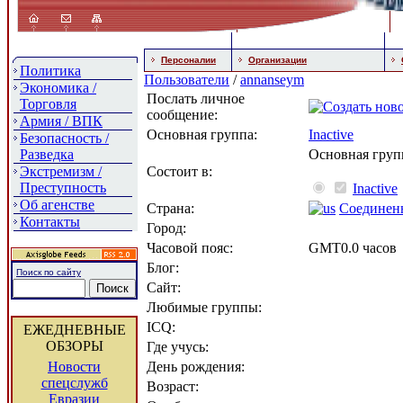
Персоналии
Организации
Политика
Пользователи
/
annanseym
Экономика /
Послать личное
Торговля
сообщение:
Армия / ВПК
Основная группа:
Inactive
Безопасность /
Разведка
Основная груп
Экстремизм /
Состоит в:
Преступность
Inactive
Об агенстве
Страна:
Соединен
Контакты
Город:
Часовой пояс:
GMT0.0 часов
Блог:
Поиск по сайту
Сайт:
Любимые группы:
ICQ:
ЕЖЕДНЕВНЫЕ
ОБЗОРЫ
Где учусь:
Новости
День рождения:
спецслужб
Возраст:
Евразии