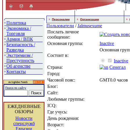
Персоналии
Организации
Политика
Пользователи
/
Jalmusexume
Экономика /
Послать личное
Торговля
сообщение:
Армия / ВПК
Основная группа:
Inactive
Безопасность /
Разведка
Основная груп
Экстремизм /
Состоит в:
Преступность
Inactive
Об агенстве
Страна:
Сенегал
Контакты
Город:
Часовой пояс:
GMT0.0 часов
Блог:
Поиск по сайту
Сайт:
Любимые группы:
ICQ:
ЕЖЕДНЕВНЫЕ
ОБЗОРЫ
Где учусь:
Новости
День рождения:
спецслужб
Возраст:
Евразии