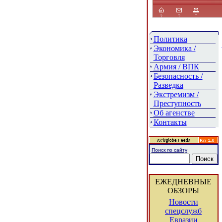
Политика
Экономика /
Торговля
Армия / ВПК
Безопасность /
Разведка
Экстремизм /
Преступность
Об агенстве
Контакты
Поиск по сайту
ЕЖЕДНЕВНЫЕ
ОБЗОРЫ
Новости
спецслужб
Евразии