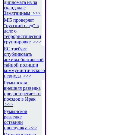
дипломата из-за
скандала с
Замятниным >>>
MI5 проверяет
"русский след" в
деле о
террористической
группировке >>>
ЕС требует
опубликовать
архивы болгарской
тайной полиции
коммунистического
периода >>>
Румынская
внешняя разведка
предостерегает от
поездок в Ирак
>>>
Румынской
разведке
оставили
прослушку >>>
От румынского