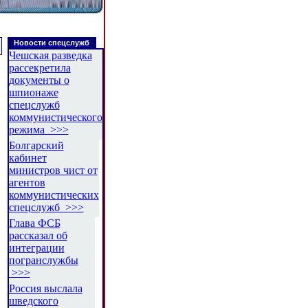
Новости спецслужб
Чешская разведка
рассекретила
документы о
шпионаже
спецслужб
коммунистического
режима >>>
Болгарский
кабинет
министров чист от
агентов
коммунистических
спецслужб >>>
Глава ФСБ
рассказал об
интеграции
погранслужбы
>>>
Россия выслала
шведского