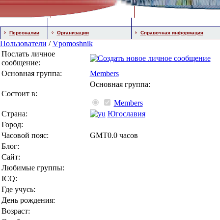
Персоналии
Организации
Справочная информация
Пользователи
/
Vpomoshnik
Послать личное
сообщение:
Основная группа:
Members
Основная группа:
Состоит в:
Members
Страна:
Югославия
Город:
Часовой пояс:
GMT0.0 часов
Блог:
Сайт:
Любимые группы:
ICQ:
Где учусь:
День рождения:
Возраст: