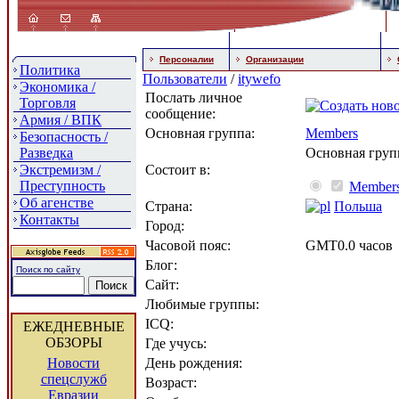
Персоналии
Организации
Политика
Пользователи
/
itywefo
Экономика /
Послать личное
Торговля
сообщение:
Армия / ВПК
Основная группа:
Members
Безопасность /
Разведка
Основная груп
Экстремизм /
Состоит в:
Преступность
Member
Об агенстве
Страна:
Польша
Контакты
Город:
Часовой пояс:
GMT0.0 часов
Блог:
Поиск по сайту
Сайт:
Любимые группы:
ICQ:
ЕЖЕДНЕВНЫЕ
ОБЗОРЫ
Где учусь:
Новости
День рождения:
спецслужб
Возраст:
Евразии