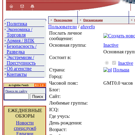
Персоналии
Организации
Политика
Пользователи
/
afuvefo
Экономика /
Послать личное
Торговля
сообщение:
Армия / ВПК
Основная группа:
Inactive
Безопасность /
Разведка
Основная груп
Экстремизм /
Состоит в:
Преступность
Inactive
Об агенстве
Страна:
Польша
Контакты
Город:
Часовой пояс:
GMT0.0 часов
Блог:
Поиск по сайту
Сайт:
Любимые группы:
ICQ:
ЕЖЕДНЕВНЫЕ
ОБЗОРЫ
Где учусь:
Новости
День рождения:
спецслужб
Возраст:
Евразии