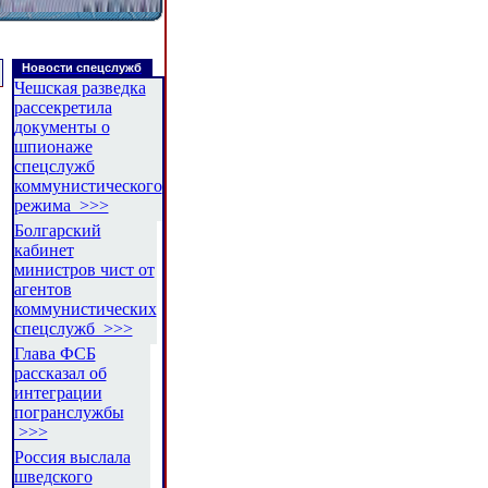
Новости спецслужб
Чешская разведка
рассекретила
документы о
шпионаже
спецслужб
коммунистического
режима >>>
Болгарский
кабинет
министров чист от
агентов
коммунистических
спецслужб >>>
Глава ФСБ
рассказал об
интеграции
погранслужбы
>>>
Россия выслала
шведского