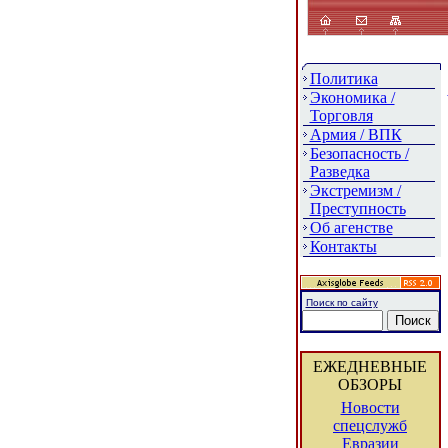
Политика
Экономика /
Торговля
Армия / ВПК
Безопасность /
Разведка
Экстремизм /
Преступность
Об агенстве
Контакты
Поиск по сайту
ЕЖЕДНЕВНЫЕ
ОБЗОРЫ
Новости
спецслужб
Евразии