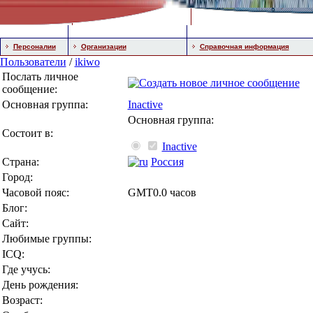
Персоналии
Организации
Справочная информация
Пользователи
/
ikiwo
Послать личное
сообщение:
Основная группа:
Inactive
Основная группа:
Состоит в:
Inactive
Страна:
Россия
Город:
Часовой пояс:
GMT0.0 часов
Блог:
Сайт:
Любимые группы:
ICQ:
Где учусь:
День рождения:
Возраст: