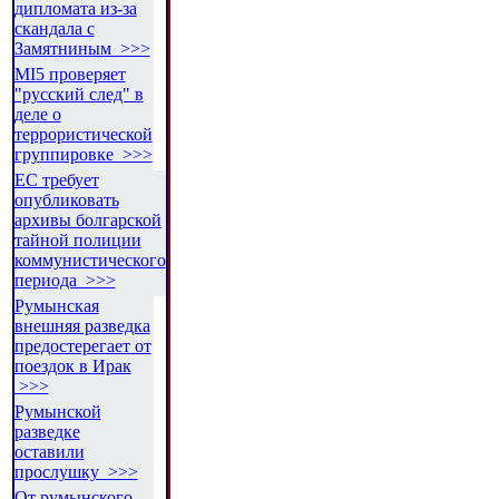
дипломата из-за
скандала с
Замятниным >>>
MI5 проверяет
"русский след" в
деле о
террористической
группировке >>>
ЕС требует
опубликовать
архивы болгарской
тайной полиции
коммунистического
периода >>>
Румынская
внешняя разведка
предостерегает от
поездок в Ирак
>>>
Румынской
разведке
оставили
прослушку >>>
От румынского