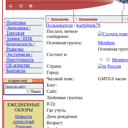
Персоналии
Организации
Политика
Пользователи
/
tearfuljunk79
Экономика /
Послать личное
Торговля
сообщение:
Армия / ВПК
Основная группа:
Members
Безопасность /
Разведка
Основная груп
Экстремизм /
Состоит в:
Преступность
Member
Об агенстве
Страна:
Россия
Контакты
Город:
Часовой пояс:
GMT0.0 часов
Блог:
Поиск по сайту
Сайт:
Любимые группы:
ICQ:
ЕЖЕДНЕВНЫЕ
ОБЗОРЫ
Где учусь:
Новости
День рождения:
спецслужб
Возраст:
Евразии