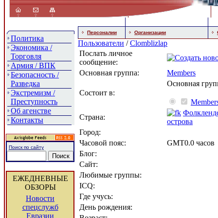
Персоналии
Организации
Политика
Пользователи
/
Clomblizlap
Экономика /
Послать личное
Торговля
сообщение:
Армия / ВПК
Основная группа:
Members
Безопасность /
Разведка
Основная груп
Экстремизм /
Состоит в:
Преступность
Member
Об агенстве
Фолклендс
Страна:
Контакты
острова
Город:
Часовой пояс:
GMT0.0 часов
Поиск по сайту
Блог:
Сайт:
Любимые группы:
ЕЖЕДНЕВНЫЕ
ICQ:
ОБЗОРЫ
Где учусь:
Новости
спецслужб
День рождения:
Евразии
Возраст: