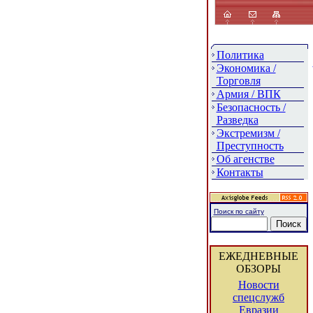
Политика
Экономика /
Торговля
Армия / ВПК
Безопасность /
Разведка
Экстремизм /
Преступность
Об агенстве
Контакты
Поиск по сайту
ЕЖЕДНЕВНЫЕ
ОБЗОРЫ
Новости
спецслужб
Евразии