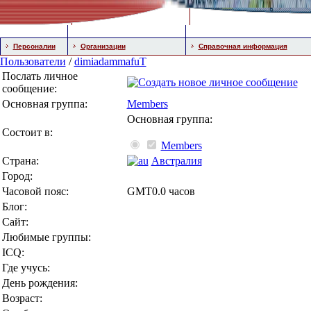
Персоналии
Организации
Справочная информация
Пользователи
/
dimiadammafuT
Послать личное
сообщение:
Основная группа:
Members
Основная группа:
Состоит в:
Members
Страна:
Австралия
Город:
Часовой пояс:
GMT0.0 часов
Блог:
Сайт:
Любимые группы:
ICQ:
Где учусь:
День рождения:
Возраст: