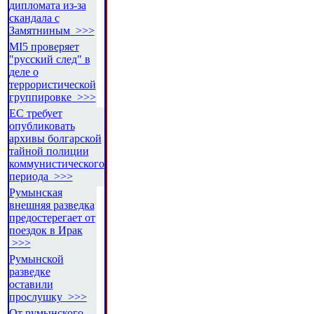
дипломата из-за
скандала с
Замятниным >>>
MI5 проверяет
"русский след" в
деле о
террористической
группировке >>>
ЕС требует
опубликовать
архивы болгарской
тайной полиции
коммунистического
периода >>>
Румынская
внешняя разведка
предостерегает от
поездок в Ирак
>>>
Румынской
разведке
оставили
прослушку >>>
От румынского