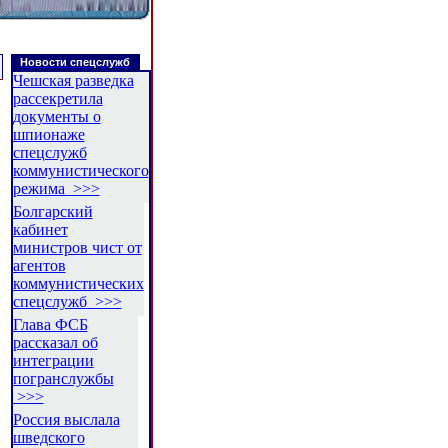
Новости спецслужб
Чешская разведка
рассекретила
документы о
шпионаже
спецслужб
коммунистического
режима >>>
Болгарский
кабинет
министров чист от
агентов
коммунистических
спецслужб >>>
Глава ФСБ
рассказал об
интеграции
погранслужбы
>>>
Россия выслала
шведского