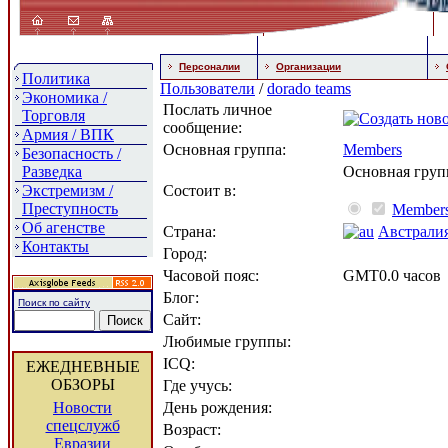
Персоналии
Организации
Политика
Пользователи
/
dorado teams
Экономика /
Послать личное
Торговля
сообщение:
Армия / ВПК
Основная группа:
Members
Безопасность /
Разведка
Основная груп
Экстремизм /
Состоит в:
Преступность
Member
Об агенстве
Страна:
Австрали
Контакты
Город:
Часовой пояс:
GMT0.0 часов
Блог:
Поиск по сайту
Сайт:
Любимые группы:
ICQ:
ЕЖЕДНЕВНЫЕ
ОБЗОРЫ
Где учусь:
Новости
День рождения:
спецслужб
Возраст:
Евразии