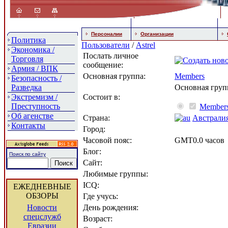
Персоналии
Организации
Политика
Пользователи
/
Astrel
Экономика /
Послать личное
Торговля
сообщение:
Армия / ВПК
Основная группа:
Members
Безопасность /
Разведка
Основная груп
Экстремизм /
Состоит в:
Преступность
Member
Об агенстве
Страна:
Австрали
Контакты
Город:
Часовой пояс:
GMT0.0 часов
Блог:
Поиск по сайту
Сайт:
Любимые группы:
ICQ:
ЕЖЕДНЕВНЫЕ
ОБЗОРЫ
Где учусь:
Новости
День рождения:
спецслужб
Возраст:
Евразии