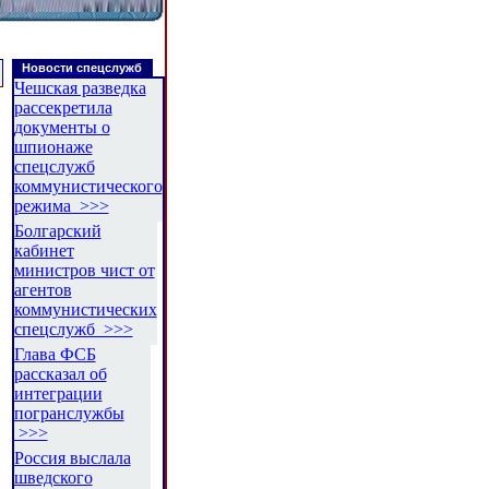
Новости спецслужб
Чешская разведка
рассекретила
документы о
шпионаже
спецслужб
коммунистического
режима >>>
Болгарский
кабинет
министров чист от
агентов
коммунистических
спецслужб >>>
Глава ФСБ
рассказал об
интеграции
погранслужбы
>>>
Россия выслала
шведского