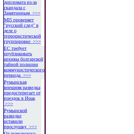
дипломата из-за
скандала с
Замятниным >>>
MI5 проверяет
"русский след" в
деле о
террористической
группировке >>>
ЕС требует
опубликовать
архивы болгарской
тайной полиции
коммунистического
периода >>>
Румынская
внешняя разведка
предостерегает от
поездок в Ирак
>>>
Румынской
разведке
оставили
прослушку >>>
От румынского