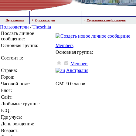
Персоналии
Организации
Справочная информация
Пользователи
/
Thesehita
Послать личное
сообщение:
Основная группа:
Members
Основная группа:
Состоит в:
Members
Страна:
Австралия
Город:
Часовой пояс:
GMT0.0 часов
Блог:
Сайт:
Любимые группы:
ICQ:
Где учусь:
День рождения:
Возраст: