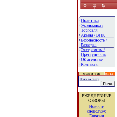
Политика
Экономика /
Торговля
Армия / ВПК
Безопасность /
Разведка
Экстремизм /
Преступность
Об агенстве
Контакты
Поиск по сайту
ЕЖЕДНЕВНЫЕ
ОБЗОРЫ
Новости
спецслужб
Евразии