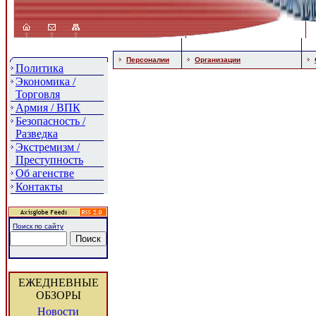
Персоналии
Организации
Политика
Экономика /
Торговля
Армия / ВПК
Безопасность /
Разведка
Экстремизм /
Преступность
Об агенстве
Контакты
Поиск по сайту
ЕЖЕДНЕВНЫЕ
ОБЗОРЫ
Новости