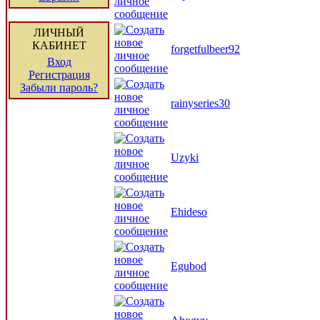
ЛИЧНЫЙ
КАБИНЕТ
forgetfulbeer92
Вход
Регистрация
Забыли пароль?
rainyseries30
Uzyki
Ehideso
Egubod