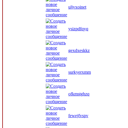
uljvxoinet
ysizpdfqyq
gexdxeskkz
surkyerxmm
ofkmstghzq
fewejfvspv