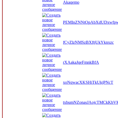
Akaqemo
PEMInZNNtOpAbXdUDxwfpw
fCyZlzNMSzBXftjUkYknxzc
rXAakaJqeFmnkBfA
xoNqwacXKSHiTkUkjPNcT
txbumNZonasJAojcTMCkKbV