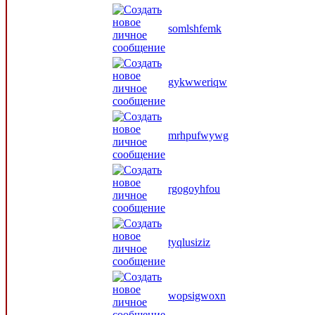
somlshfemk
gykwweriqw
mrhpufwywg
rgogoyhfou
tyqlusiziz
wopsigwoxn