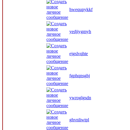
hwequpykkf
yedjiygmyh
ejgslvqhte
fgphqnsghj
ywroglgsdn
ghvnliwtpl