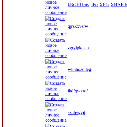
kBGHUrnvjnFegXFLqXHAKJ
qjrzkxverw
zgrylpkdsm
wlmhozddeg
ikdfqwxrof
sziihvgyjt