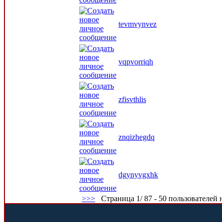
tevmvynvez
vqpvorriqh
zfisvthlis
znqizhegdq
dgynyvgxhk
>
>>
Страница 1/ 87 - 50 пользователей н