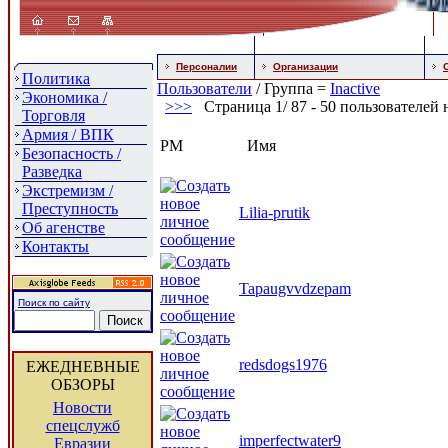
Персоналии
Организации
Политика
Пользователи
/ Группа =
Inactive
Экономика /
>
>>
Страница 1/ 87 - 50 пользователей н
Торговля
Армия / ВПК
PM
Имя
Безопасность /
Разведка
Экстремизм /
Преступность
Lilia-prutik
Об агенстве
Контакты
Tapaugvvdzepam
Поиск по сайту
redsdogs1976
ЕЖЕДНЕВНЫЕ
ОБЗОРЫ
Новости
спецслужб
imperfectwater9
Евразии