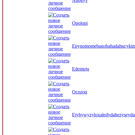
Ahogyv
Opolopi
Epynomomebaqobahadahucyki
Edemuju
Ocozoq
Ejyhywyzyloxaledydahezyseyduc