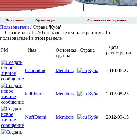
Персоналии
Организации
Справочная информация
Пользователи
/ Страна 'Куба'
Страница 1/ 1 - 50 пользователей на страницу - 15
пользователей в этом разделе
Дата
PM
Имя
Основная
Страна
регистрации
группа
Caudoding
Members
Куба
2010-06-27
kefbloork
Members
Куба
2012-08-25
NuffDiami
Members
Куба
2012-09-15