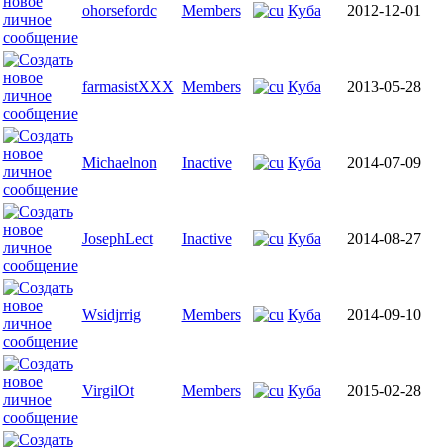
ohorsefordc
Members
Куба
2012-12-01
farmasistXXX
Members
Куба
2013-05-28
Michaelnon
Inactive
Куба
2014-07-09
JosephLect
Inactive
Куба
2014-08-27
Wsidjrrig
Members
Куба
2014-09-10
VirgilOt
Members
Куба
2015-02-28