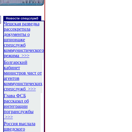
Новости спецслужб
Чешская разведка
рассекретила
документы о
шпионаже
спецслужб
коммунистического
режима >>>
Болгарский
кабинет
министров чист от
агентов
коммунистических
спецслужб >>>
Глава ФСБ
рассказал об
интеграции
погранслужбы
>>>
Россия выслала
шведского