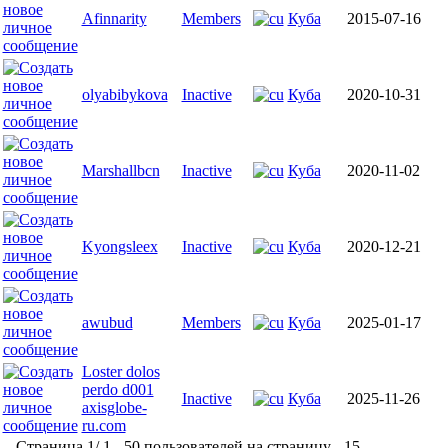
Afinnarity
Members
Куба
2015-07-16
olyabibykova
Inactive
Куба
2020-10-31
Marshallbcn
Inactive
Куба
2020-11-02
Kyongsleex
Inactive
Куба
2020-12-21
awubud
Members
Куба
2025-01-17
Loster dolos
perdo d001
Inactive
Куба
2025-11-26
axisglobe-
ru.com
Страница 1/ 1 - 50 пользователей на страницу - 15