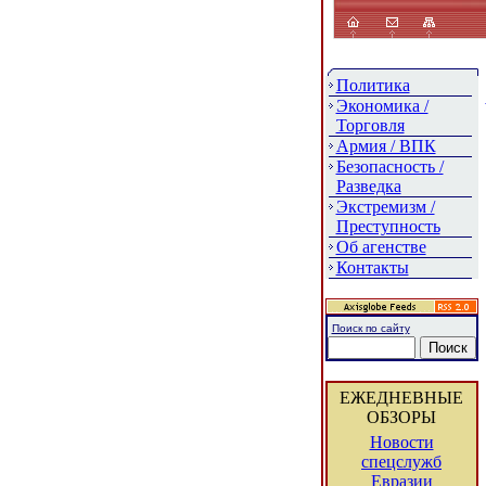
Политика
Экономика /
Торговля
Армия / ВПК
Безопасность /
Разведка
Экстремизм /
Преступность
Об агенстве
Контакты
Поиск по сайту
ЕЖЕДНЕВНЫЕ
ОБЗОРЫ
Новости
спецслужб
Евразии