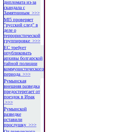
дипломата из-за
скандала с
Замятниным >>>
MI5 проверяет
"русский след" в
деле о
террористической
группировке >>>
ЕС требует
опубликовать
архивы болгарской
тайной полиции
коммунистического
периода >>>
Румынская
внешняя разведка
предостерегает от
поездок в Ирак
>>>
Румынской
разведке
оставили
прослушку >>>
От румынского