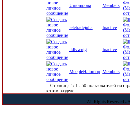
Фо
Uniompona
Members
(Ма
ост
Фо
teletradejulia
Inactive
(Ма
ост
Фо
lldlvwnjg
Inactive
(Ма
ост
Фо
MeepleHalomop
Members
(Ма
ост
Страница 1/ 1 - 50 пользователей на стр
в этом разделе
All Rights Reserved -