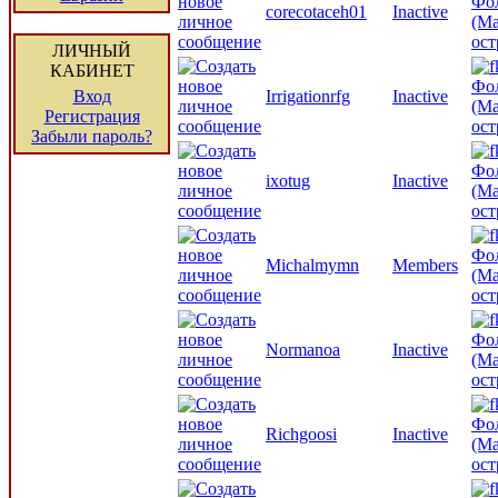
Фо
corecotaceh01
Inactive
(Ма
ост
ЛИЧНЫЙ
КАБИНЕТ
Фо
Вход
Irrigationrfg
Inactive
(Ма
Регистрация
ост
Забыли пароль?
Фо
ixotug
Inactive
(Ма
ост
Фо
Michalmymn
Members
(Ма
ост
Фо
Normanoa
Inactive
(Ма
ост
Фо
Richgoosi
Inactive
(Ма
ост