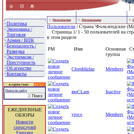
Персоналии
Организации
Политика
Пользователи
/ Страна 'Фолклендские (Ма
Экономика /
Страница 1/ 1 - 50 пользователей на стр
Торговля
в этом разделе
Армия / ВПК
Безопасность /
PM
Имя
Основная
Ст
Разведка
группа
Экстремизм /
Преступность
Фо
Об агенстве
Clomblizlap
Members
(Ма
Контакты
ост
Фо
Поиск по сайту
яюCLam
Inactive
(Ма
ост
ЕЖЕДНЕВНЫЕ
Фо
yroco
Members
ОБЗОРЫ
(Ма
Новости
ост
спецслужб
Евразии