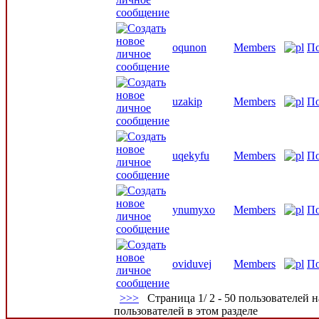
oqunon
Members
П
uzakip
Members
П
uqekyfu
Members
П
ynumyxo
Members
П
oviduvej
Members
П
>
>>
Страница 1/ 2 - 50 пользователей н
пользователей в этом разделе