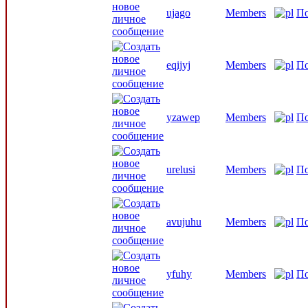
ujago
Members
П
eqijyj
Members
П
yzawep
Members
П
urelusi
Members
П
avujuhu
Members
П
yfuhy
Members
П