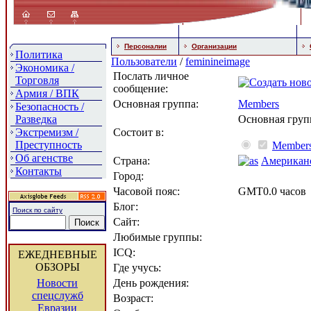
Персоналии
Организации
Политика
Пользователи
/
feminineimage
Экономика /
Послать личное
Торговля
сообщение:
Армия / ВПК
Основная группа:
Members
Безопасность /
Разведка
Основная груп
Экстремизм /
Состоит в:
Преступность
Member
Об агенстве
Страна:
Американ
Контакты
Город:
Часовой пояс:
GMT0.0 часов
Блог:
Поиск по сайту
Сайт:
Любимые группы:
ICQ:
ЕЖЕДНЕВНЫЕ
ОБЗОРЫ
Где учусь:
Новости
День рождения:
спецслужб
Возраст:
Евразии