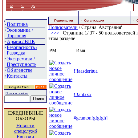
Персоналии
Организации
Политика
Пользователи
/ Страна 'Австралия'
Экономика /
>
>>
Страница 1/ 37 - 50 пользователей н
Торговля
этом разделе
Армия / ВПК
Безопасность /
PM
Имя
Разведка
Экстремизм /
Преступность
Об агенстве
!!!aasderitua
Контакты
Поиск по сайту
!!!antxxx
ЕЖЕДНЕВНЫЕ
#geanton[gfgfgh]
ОБЗОРЫ
Новости
спецслужб
Евразии