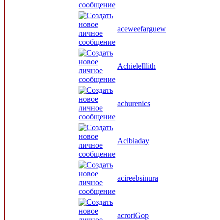
aceweefarguew
AchieleIllith
achurenics
Acibiaday
acireebsinura
acroriGop