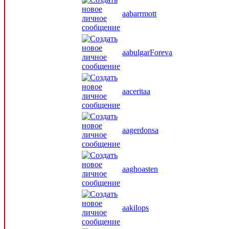
aabarrmott
aabulgarForeva
aaceritaa
aagerdonsa
aaghoasten
aakilops