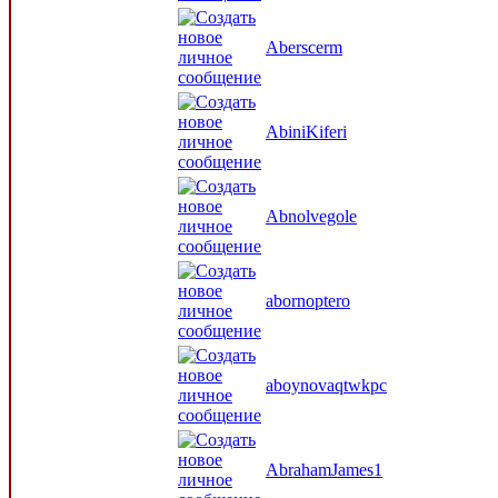
Aberscerm
AbiniKiferi
Abnolvegole
abornoptero
aboynovaqtwkpc
AbrahamJames1