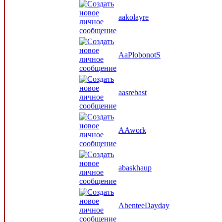
aakolayre
AaPlobonotS
aasrebast
AAwork
abaskhaup
AbenteeDayday