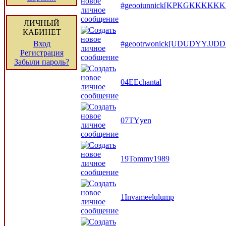
#geooiunnick[KPKGKKKKKK
ЛИЧНЫЙ
КАБИНЕТ
Вход
#geootrwonick[UDUDYYJJDD
Регистрация
Забыли пароль?
04EEchantal
07TYyen
19Tommy1989
1Invameelulump