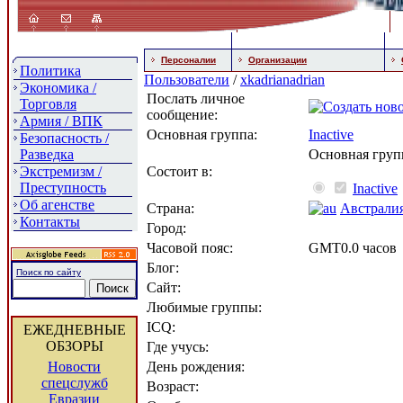
Персоналии
Организации
Политика
Пользователи
/
xkadrianadrian
Экономика /
Послать личное
Торговля
сообщение:
Армия / ВПК
Основная группа:
Inactive
Безопасность /
Разведка
Основная груп
Экстремизм /
Состоит в:
Преступность
Inactive
Об агенстве
Страна:
Австрали
Контакты
Город:
Часовой пояс:
GMT0.0 часов
Блог:
Поиск по сайту
Сайт:
Любимые группы:
ICQ:
ЕЖЕДНЕВНЫЕ
ОБЗОРЫ
Где учусь:
Новости
День рождения:
спецслужб
Возраст:
Евразии