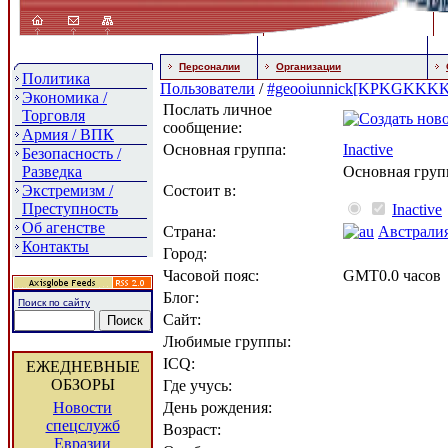
Персоналии
Организации
Политика
Пользователи
/
#geooiunnick[KPKGKK
Экономика /
Послать личное
Торговля
сообщение:
Армия / ВПК
Основная группа:
Inactive
Безопасность /
Разведка
Основная груп
Экстремизм /
Состоит в:
Преступность
Inactive
Об агенстве
Страна:
Австрали
Контакты
Город:
Часовой пояс:
GMT0.0 часов
Блог:
Поиск по сайту
Сайт:
Любимые группы:
ICQ:
ЕЖЕДНЕВНЫЕ
ОБЗОРЫ
Где учусь:
Новости
День рождения:
спецслужб
Возраст:
Евразии